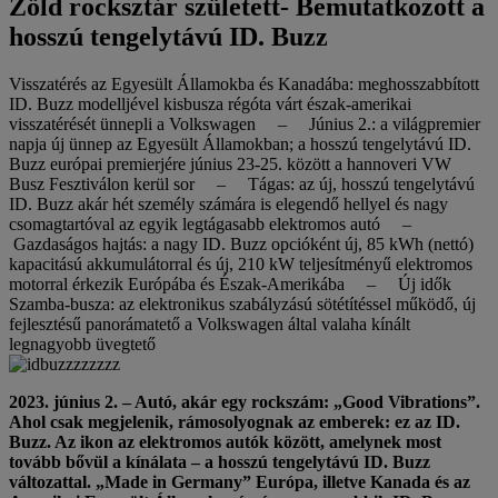
Zöld rocksztár született- Bemutatkozott a
hosszú tengelytávú ID. Buzz
Visszatérés az Egyesült Államokba és Kanadába: meghosszabbított
ID. Buzz modelljével kisbusza régóta várt észak-amerikai
visszatérését ünnepli a Volkswagen – Június 2.: a világpremier
napja új ünnep az Egyesült Államokban; a hosszú tengelytávú ID.
Buzz európai premierjére június 23-25. között a hannoveri VW
Busz Fesztiválon kerül sor – Tágas: az új, hosszú tengelytávú
ID. Buzz akár hét személy számára is elegendő hellyel és nagy
csomagtartóval az egyik legtágasabb elektromos autó –
Gazdaságos hajtás: a nagy ID. Buzz opcióként új, 85 kWh (nettó)
kapacitású akkumulátorral és új, 210 kW teljesítményű elektromos
motorral érkezik Európába és Észak-Amerikába – Új idők
Szamba-busza: az elektronikus szabályzású sötétítéssel működő, új
fejlesztésű panorámatető a Volkswagen által valaha kínált
legnagyobb üvegtető
2023. június 2. – Autó, akár egy rockszám: „Good Vibrations”.
Ahol csak megjelenik, rámosolyognak az emberek: ez az ID.
Buzz. Az ikon az elektromos autók között, amelynek most
tovább bővül a kínálata – a hosszú tengelytávú ID. Buzz
változattal. „Made in Germany” Európa, illetve Kanada és az