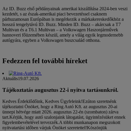
Az ID. Buzz első példányainak amerikai kiszállítása 2024-ben veszi
kezdetét, s az észak-amerikai piaci bevezetéssel csaknem
párhuzamosan Európában is megérkezik a márkakereskedőkhöz a
hosszú tengelytávú ID. Buzz. Minden ID. Buzz – akárcsak a T7
Multivan és a T6.1 Multivan – a Volkswagen Haszonjárművek
hannoveri főüzemében készül, amely a világ egyik legmodernebb
autógyára, egyben a Volkswagen buszcsalád otthona.
Fedezzen fel további híreket
Aktuális
19.07.2026
Tájékoztatás augusztus 22-i nyitva tartásunkról.
Kedves Érdeklődőink, Kedves Ügyfeleink!Ezúton szeretnénk
tájékoztatni Önöket, hogy a Ring Autó Kft. az augusztus 20-ai
ünnepi hétvége miatt 2026. augusztus 22-én (szombaton) zárva
tart.Kérjük, hogy autó szalonjaink látogatást, ügyintézésüket ennek
figyelembevételével tervezzék.A többi munkanapon megszokott
nyitvatartási időben várjuk Önöket szeretettel!Köszönjük