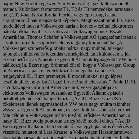
napig New Yorktól egészen San Franciscóig igazi kultuszmodell
maradt. Különösen farmotoros T1, T2 és T3 nemzedékei tartoznak
még 2023-ban is Kalifornia, Florida vagy épp Long Island
strandparkolóinak megszokott képéhez. Meghosszabbított ID. Buzz
modelljével most a Volkswagen zárja a kört és – ezúttal elektromos
hátsókerékhajtással – visszahozza a Volkswagen buszt Észak-
Amerikába. Thomas Schäfer, a Volkswagen AG igazgatótanácsának
a volumen-márkacsoportért felelős tagja így kommentálta: „A
Volkswagen szupererős globális márka, nagy múlttal, hűséges
rajongók millióival és legendás termékekkel, ami különösen is jól
érzékelhető itt, az Amerikai Egyesült Államok legnagyobb VW busz
találkozóján. Ezért nagy örömmel tölt el, hogy a Volkswagen Group
of America csapata e keretek között ünnepelheti a hosszú
tengelytávú ID. Buzz premierjét. E modellünkkel nagy lépést
teszünk afelé, hogy ismét igazi Love Brand lehessünk." Pablo Di Si,
a Volkswagen Group of America elnök-vezérigazgatója az
elektromos Volkswagen busznak az Egyesült Államok piacán
betöltött jelentőségét hangsúlyozta: „Az ID. Buzz és az USA
tökéletesen illenek egymáshoz! A VW busz nagy múltra tekinthet
vissza az Egyesült Államokban, és igazi kultikus státuszt élvezhet.
Mai célunk a Volkswagen márka további erősítése Amerikában, a
nagy ID. Buzz pedig pontosan a megfelelő modell ehhez.” Az ID.
Buzz egyesült államokbeli bemutatójával egyfajta autós életérzés is
visszatér, mutatott rá Lars Krause, a Volkswagen Haszonjárművek
igazgatótanácsának az értékesítés és a marketing területeiért felelős