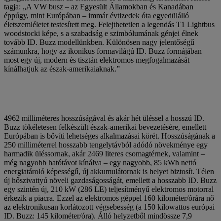
tagja: „A VW busz – az Egyesült Államokban és Kanadában
éppúgy, mint Európában – immár évtizedek óta egyedülálló
életszemléletet testesített meg. Felejthetetlen a legendás T1 Lightbus
woodstocki képe, s a szabadság e szimbólumának génjei élnek
tovább ID. Buzz modellünkben. Különösen nagy jelentőségű
számunkra, hogy az ikonikus formavilágú ID. Buzz formájában
most egy új, modern és tisztán elektromos megfogalmazását
kínálhatjuk az észak-amerikaiaknak.”
4962 milliméteres hosszúságával és akár hét üléssel a hosszú ID.
Buzz tökéletesen felkészült észak-amerikai bevezetésére, emellett
Európában is bővíti lehetséges alkalmazásai körét. Hosszúságának a
250 milliméterrel hosszabb tengelytávból adódó növekménye egy
harmadik üléssornak, akár 2469 literes csomagtérnek, valamint –
még nagyobb hatótávot kínálva – egy nagyobb, 85 kWh nettó
energiatároló képességű, új akkumulátornak is helyet biztosít. Télen
új hőszivattyú növeli gazdaságosságát, emellett a hosszabb ID. Buzz
egy szintén új, 210 kW (286 LE) teljesítményű elektromos motorral
érkezik a piacra. Ezzel az elektromos géppel 160 kilométer/órára nő
az elektronikusan korlátozott végsebesség (a 150 kilowattos európai
ID. Buzz: 145 kilométer/óra). Álló helyzetből mindössze 7,9