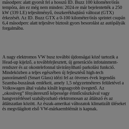
másodperc alatt gyorsít fel a hosszú ID. Buzz 100 kilométer/órás
tempóra, ám ez még nem minden: 2024-re már bejelentették a 250
kW (339 LE) teljesítményű, összkerékhajtású változat (GTX)
érkezését. Az ID. Buzz GTX a 0-100 kilométer/órás sprintet csupán
6,4 másodperc alatt teljesítve biztosít gyors besorolást az autópályák
forgalmába.
A nagy elektromos VW busz további újdonságai közé tartozik a
Head-up kijelző, a továbbfejlesztett, új generációs infotainment-
rendszer és az okostelefonnal távirányítható parkolási funkció.
Mindeközben a teljes egészében új fejlesztésű high-tech
panorámatető (Smart Glass) idézi fel az ötvenes évek legendás
Szamba-buszának emlékeit, amely 1,5 négyzetméteres felületével a
Volkswagen által valaha kínált legnagyobb üvegtető. Az
„okosüveg” fényáteresztő képessége érintőcsúszkával vagy
hangvezérléssel szabályozható elektromosan az átlátszó és az
átlátszatlan között. Az észak-amerikai változatok klimatizált üléseket
és megvilágított első VW-márkaemblémát is kapnak.