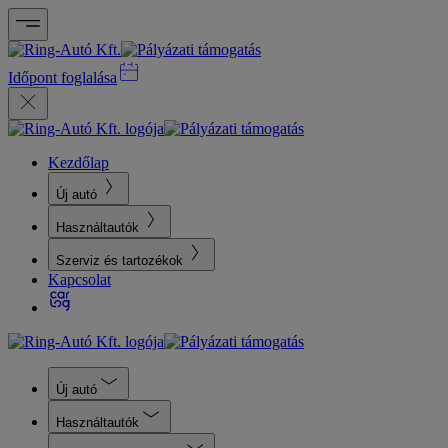
Időpont foglalása
Kezdőlap
Új autó
Használtautók
Szerviz és tartozékok
Kapcsolat
Új autó
Használtautók