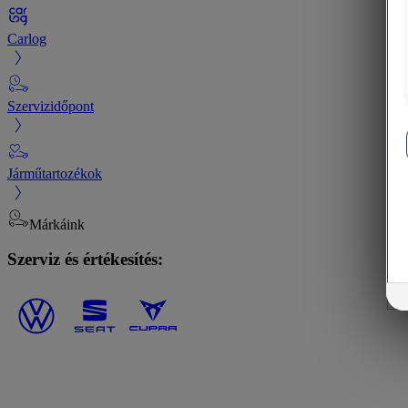
Carlog
Szervizidőpont
Járműtartozékok
Márkáink
Szerviz és értékesítés: