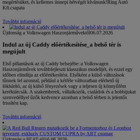
megértésüket, és kellemes ünnepi hétvégét kívánunk!Ring Autó
Kft.csapata
További információ
Újdonság a Volkswagen Haszonjárművektől
06.07.2026
Indul az új Caddy előértékesítése_a belső tér is
megújult
Első pillantások az új Caddy belsejébe: a Volkswagen
Haszonjárművek továbbfejleszti klasszikus modelljét, és ezzel egy
időben elindítja az előértékesítést. Elsőként a külső változások
tűnnek fel azonnal, például a kétféle változatban elérhető új
lökhárító, az új külső fényezések vagy a teljesen új könnyűfém
keréktárcsák. A szakemberek, vállalkozók, családok és a hobbijukat
szenvedéllyel űzők kedvence azonban a belső térben is jelentős
frissítést kap.
További információ
Újdonság a SEAT-tól
16.06.2026