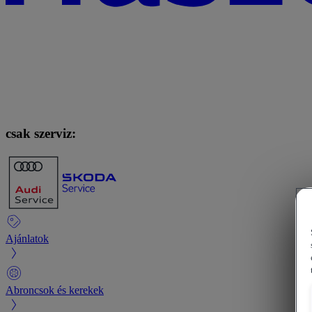
csak szerviz:
Ajánlatok
Abroncsok és kerekek