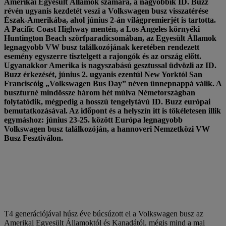
Amerikai Egyesült Államok számára, a nagyobbik ID. Buzz
révén ugyanis kezdetét veszi a Volkswagen busz visszatérése
Észak-Amerikába, ahol június 2-án világpremierjét is tartotta.
A Pacific Coast Highway mentén, a Los Angeles környéki
Huntington Beach szörfparadicsomában, az Egyesült Államok
legnagyobb VW busz találkozójának keretében rendezett
esemény egyszerre tisztelgett a rajongók és az ország előtt.
Ugyanakkor Amerika is nagyszabású gesztussal üdvözli az ID.
Buzz érkezését, június 2. ugyanis ezentúl New Yorktól San
Franciscóig „Volkswagen Bus Day” néven ünnepnappá válik. A
buszturné mindössze három hét múlva Németországban
folytatódik, mégpedig a hosszú tengelytávú ID. Buzz európai
bemutatkozásával. Az időpont és a helyszín itt is tökéletesen illik
egymáshoz: június 23-25. között Európa legnagyobb
Volkswagen busz találkozóján, a hannoveri Nemzetközi VW
Busz Fesztiválon.
T4 generációjával húsz éve búcsúzott el a Volkswagen busz az
Amerikai Egyesült Államoktól és Kanadától, mégis mind a mai