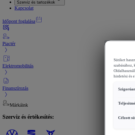
Szerviz és tartozékok
Kapcsolat
Időpont foglalása
Piactér
Sütiket hasz
Elektromobilitás
szabásához, 
Oldalhasznál
hirdetési és 
Finanszírozás
Szigorúan
Teljesítm
Márkáink
Szerviz és értékesítés:
Célzott sü