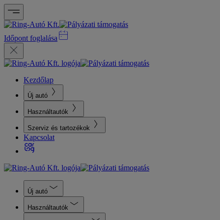
Időpont foglalása
Kezdőlap
Új autó
Használtautók
Szerviz és tartozékok
Kapcsolat
Új autó
Használtautók