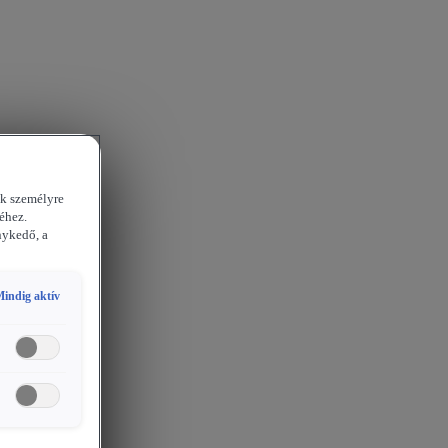
ek személyre
éhez.
nykedő, a
indig aktív