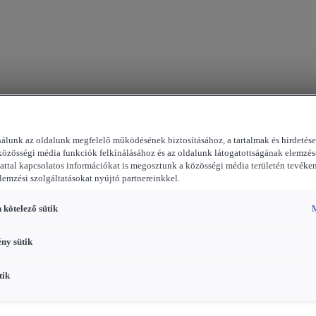
nálunk az oldalunk megfelelő működésének biztosításához, a tartalmak és hirdetés
közösségi média funkciók felkínálásához és az oldalunk látogatottságának elemzés
attal kapcsolatos információkat is megosztunk a közösségi média területén tevéke
elemzési szolgáltatásokat nyújtó partnereinkkel.
 kötelező sütik
M
ény sütik
tik