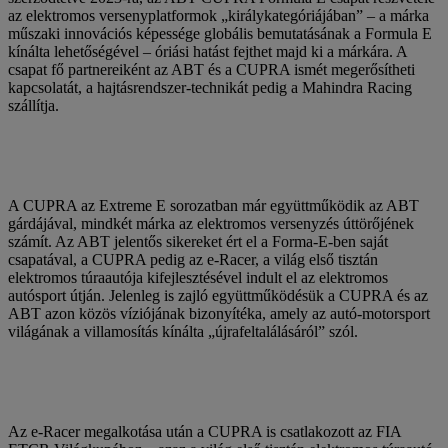
az elektromos versenyplatformok „királykategóriájában” – a márka
műszaki innovációs képessége globális bemutatásának a Formula E
kínálta lehetőségével – óriási hatást fejthet majd ki a márkára. A
csapat fő partnereiként az ABT és a CUPRA ismét megerősítheti
kapcsolatát, a hajtásrendszer-technikát pedig a Mahindra Racing
szállítja.
A CUPRA az Extreme E sorozatban már együttműködik az ABT
gárdájával, mindkét márka az elektromos versenyzés úttörőjének
számít. Az ABT jelentős sikereket ért el a Forma-E-ben saját
csapatával, a CUPRA pedig az e-Racer, a világ első tisztán
elektromos túraautója kifejlesztésével indult el az elektromos
autósport útján. Jelenleg is zajló együttműködésük a CUPRA és az
ABT azon közös víziójának bizonyítéka, amely az autó-motorsport
világának a villamosítás kínálta „újrafeltalálásáról” szól.
Az e-Racer megalkotása után a CUPRA is csatlakozott az FIA