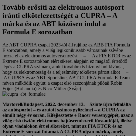
Tovább erősíti az elektromos autósport
iránti elkötelezettségét a CUPRA – A
márka és az ABT közösen indul a
Formula E sorozatban
Az ABT CUPRA csapat 2023-tól áll rajthoz az ABB FIA Formula
E sorozatban, amely a világ legikonikusabb városainak szívébe
hozza el az elektromos autóversenyzést – Az FIA ETCR és az
Extreme E sorozatokban elért sikerei alapjain ez magától értetődő
lépés a CUPRA számára, amint továbbra is bizonyítani kívánja,
hogy az elektromosság és a teljesítmény tökéletes párost alkot –
A CUPRA és az ABT Sportsline, ABT CUPRA Formula E Team
néven működik együtt; a csapat első szezonjának pilótái Robin
Frijns (Hollandia) és Nico Müller (Svájc)
Martorell/Budapest, 2022. december 13. – Szinte újra feltalálta
az autósportot – és aratott számos győzelmet – a CUPRA az
elmúlt négy év során. Kifejlesztette e-Racer versenygépét, azaz a
világ első tisztán elektromos hajtásrendszerű túraautóját, illetve
olyan viadalokon ért el sikereket, mint az FIA ETCR és az
Extreme E sorozat futamai. A CUPRA olyan márka, amely