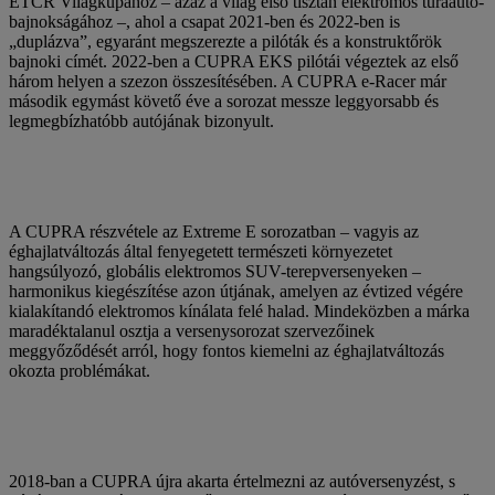
ETCR Világkupához – azaz a világ első tisztán elektromos túraautó-
bajnokságához –, ahol a csapat 2021-ben és 2022-ben is
„duplázva”, egyaránt megszerezte a pilóták és a konstruktőrök
bajnoki címét. 2022-ben a CUPRA EKS pilótái végeztek az első
három helyen a szezon összesítésében. A CUPRA e-Racer már
második egymást követő éve a sorozat messze leggyorsabb és
legmegbízhatóbb autójának bizonyult.
A CUPRA részvétele az Extreme E sorozatban – vagyis az
éghajlatváltozás által fenyegetett természeti környezetet
hangsúlyozó, globális elektromos SUV-terepversenyeken –
harmonikus kiegészítése azon útjának, amelyen az évtized végére
kialakítandó elektromos kínálata felé halad. Mindeközben a márka
maradéktalanul osztja a versenysorozat szervezőinek
meggyőződését arról, hogy fontos kiemelni az éghajlatváltozás
okozta problémákat.
2018-ban a CUPRA újra akarta értelmezni az autóversenyzést, s