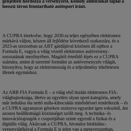
génjeiben hordozza a versenyzést, komoly ambíciókat táplál a
hosszú távon fenntartható autósport iránt.
A CUPRA törekvése, hogy 2030-ra teljes egészében elektromos
márkává váljon, készen áll fejlődése következő szakaszára, és a
2023-as szezonban az ABT gárdájával közösen áll rajthoz a
Formula E, vagyis a világ vezető elektromos autóverseny-
sorozatának mezőnyében. Magától értetődő lépés ez a CUPRA
számára, amint át szeretné formálni az autóversenyzés világát,
bizonyítva, hogy az elektromosság és a teljesítmény tökéletesen
illenek egymáshoz.
Az ABB FIA Formula E – a világ első tisztán elektromos FIA-
világbajnoksága, illetve az egyetlen olyan sport-kategória, amely
már indulása óta nettó nulla-kibocsátás minősítéssel rendelkezik – és
a CUPRA ugyanazon géneken osztozva egyaránt igen sokszínű, ám
azonos beállítottságú közönséget szólít meg. A technika- és
innovációrajongók e csoportjában szinte egyesül a fizikai és a
digitális világ. Akárcsak a CUPRA, hivatalos blokklánc-
versenyjátékával a Formula E is jelen van a metaverzumban,