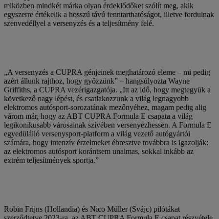
miközben mindkét márka olyan érdeklődőket szólít meg, akik
egyszerre értékelik a hosszú távú fenntarthatóságot, illetve fordulnak
szenvedéllyel a versenyzés és a teljesítmény felé.
„A versenyzés a CUPRA génjeinek meghatározó eleme – mi pedig
azért állunk rajthoz, hogy győzzünk” – hangsúlyozta Wayne
Griffiths, a CUPRA vezérigazgatója. „Itt az idő, hogy megtegyük a
következő nagy lépést, és csatlakozzunk a világ legnagyobb
elektromos autósport-sorozatának mezőnyéhez, magam pedig alig
várom már, hogy az ABT CUPRA Formula E csapata a világ
legikonikusabb városainak szívében versenyezhessen. A Formula E
egyedülálló versenysport-platform a világ vezető autógyártói
számára, hogy intenzív érzelmeket ébresztve továbbra is igazolják:
az elektromos autósport korántsem unalmas, sokkal inkább az
extrém teljesítmények sportja.”
Robin Frijns (Hollandia) és Nico Müller (Svájc) pilótákat
szerződtetve 2023-ra, az ABT CUPRA Formula E csapat részvétele