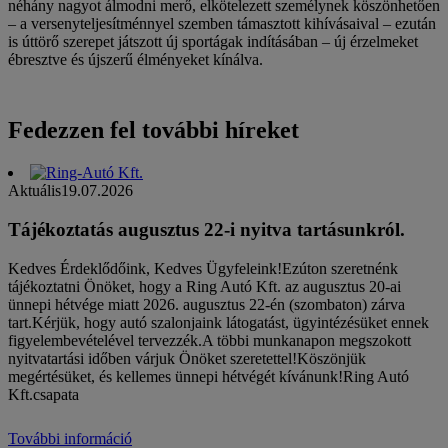
néhány nagyot álmodni merő, elkötelezett személynek köszönhetően
– a versenyteljesítménnyel szemben támasztott kihívásaival – ezután
is úttörő szerepet játszott új sportágak indításában – új érzelmeket
ébresztve és újszerű élményeket kínálva.
Fedezzen fel további híreket
Aktuális
19.07.2026
Tájékoztatás augusztus 22-i nyitva tartásunkról.
Kedves Érdeklődőink, Kedves Ügyfeleink!Ezúton szeretnénk
tájékoztatni Önöket, hogy a Ring Autó Kft. az augusztus 20-ai
ünnepi hétvége miatt 2026. augusztus 22-én (szombaton) zárva
tart.Kérjük, hogy autó szalonjaink látogatást, ügyintézésüket ennek
figyelembevételével tervezzék.A többi munkanapon megszokott
nyitvatartási időben várjuk Önöket szeretettel!Köszönjük
megértésüket, és kellemes ünnepi hétvégét kívánunk!Ring Autó
Kft.csapata
További információ