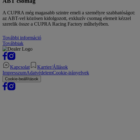
ABT csomag
A CUPRA még magasabb szintre emeli a személyre szabhatóságot:
az ABT-vel közösen kidolgozott, exkluzív csomag elemeit kézzel
szerelik össze a CUPRA Racing Factory műhelyében.
További információ
Továbbiak
Kapcsolat
Karrier/Állások
Impresszum
Adatvédelem
Cookie-irányelvek
Cookie-beállítások