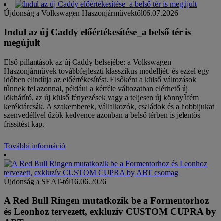
Újdonság a Volkswagen Haszonjárművektől
06.07.2026
Indul az új Caddy előértékesítése_a belső tér is
megújult
Első pillantások az új Caddy belsejébe: a Volkswagen
Haszonjárművek továbbfejleszti klasszikus modelljét, és ezzel egy
időben elindítja az előértékesítést. Elsőként a külső változások
tűnnek fel azonnal, például a kétféle változatban elérhető új
lökhárító, az új külső fényezések vagy a teljesen új könnyűfém
keréktárcsák. A szakemberek, vállalkozók, családok és a hobbijukat
szenvedéllyel űzők kedvence azonban a belső térben is jelentős
frissítést kap.
További információ
Újdonság a SEAT-tól
16.06.2026
A Red Bull Ringen mutatkozik be a Formentorhoz
és Leonhoz tervezett, exkluzív CUSTOM CUPRA by