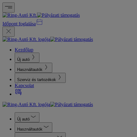
Időpont foglalása
Kezdőlap
Új autó
Használtautók
Szerviz és tartozékok
Kapcsolat
Új autó
Használtautók