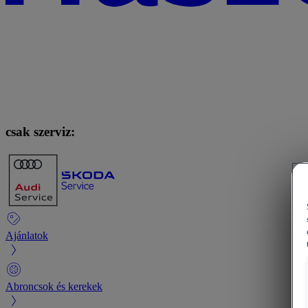
csak szerviz:
Ajánlatok
Abroncsok és kerekek