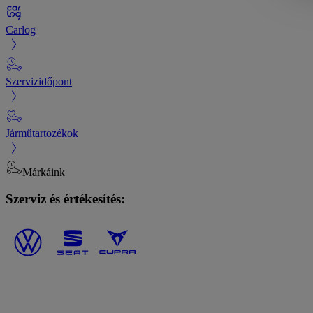
Carlog
Szervizidőpont
Járműtartozékok
Márkáink
Szerviz és értékesítés: