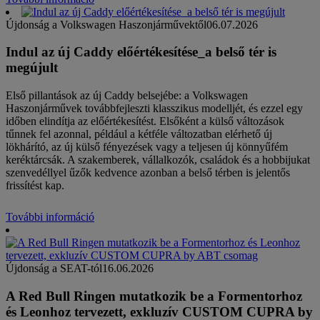
Újdonság a Volkswagen Haszonjárművektől
06.07.2026
Indul az új Caddy előértékesítése_a belső tér is
megújult
Első pillantások az új Caddy belsejébe: a Volkswagen
Haszonjárművek továbbfejleszti klasszikus modelljét, és ezzel egy
időben elindítja az előértékesítést. Elsőként a külső változások
tűnnek fel azonnal, például a kétféle változatban elérhető új
lökhárító, az új külső fényezések vagy a teljesen új könnyűfém
keréktárcsák. A szakemberek, vállalkozók, családok és a hobbijukat
szenvedéllyel űzők kedvence azonban a belső térben is jelentős
frissítést kap.
További információ
Újdonság a SEAT-tól
16.06.2026
A Red Bull Ringen mutatkozik be a Formentorhoz
és Leonhoz tervezett, exkluzív CUSTOM CUPRA by