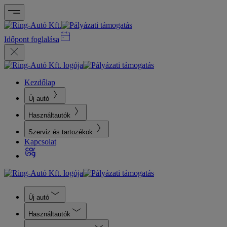
Időpont foglalása
Kezdőlap
Új autó
Használtautók
Szerviz és tartozékok
Kapcsolat
Új autó
Használtautók