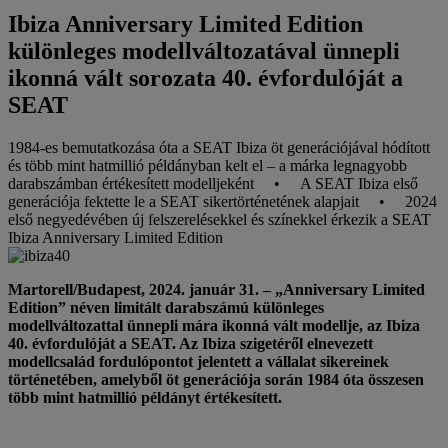
Ibiza Anniversary Limited Edition
különleges modellváltozatával ünnepli
ikonná vált sorozata 40. évfordulóját a
SEAT
1984-es bemutatkozása óta a SEAT Ibiza öt generációjával hódított
és több mint hatmillió példányban kelt el – a márka legnagyobb
darabszámban értékesített modelljeként • A SEAT Ibiza első
generációja fektette le a SEAT sikertörténetének alapjait • 2024
első negyedévében új felszerelésekkel és színekkel érkezik a SEAT
Ibiza Anniversary Limited Edition
Martorell/Budapest, 2024. január 31. – „Anniversary Limited
Edition” néven limitált darabszámú különleges
modellváltozattal ünnepli mára ikonná vált modellje, az Ibiza
40. évfordulóját a SEAT. Az Ibiza szigetéről elnevezett
modellcsalád fordulópontot jelentett a vállalat sikereinek
történetében, amelyből öt generációja során 1984 óta összesen
több mint hatmillió példányt értékesített.