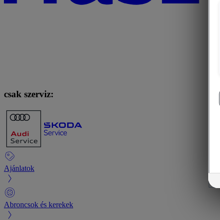
csak szerviz:
Ajánlatok
Abroncsok és kerekek