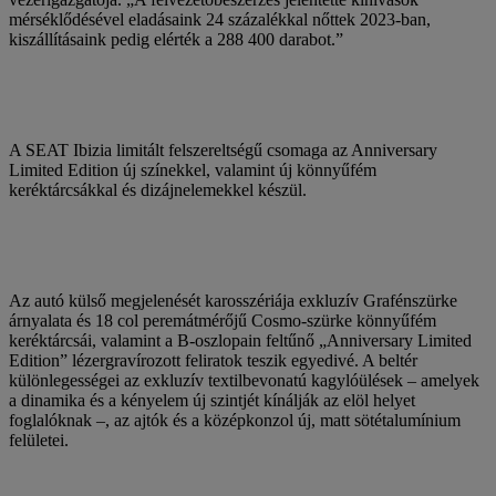
mérséklődésével eladásaink 24 százalékkal nőttek 2023-ban,
kiszállításaink pedig elérték a 288 400 darabot.”
A SEAT Ibizia limitált felszereltségű csomaga az Anniversary
Limited Edition új színekkel, valamint új könnyűfém
keréktárcsákkal és dizájnelemekkel készül.
Az autó külső megjelenését karosszériája exkluzív Grafénszürke
árnyalata és 18 col peremátmérőjű Cosmo-szürke könnyűfém
keréktárcsái, valamint a B-oszlopain feltűnő „Anniversary Limited
Edition” lézergravírozott feliratok teszik egyedivé. A beltér
különlegességei az exkluzív textilbevonatú kagylóülések – amelyek
a dinamika és a kényelem új szintjét kínálják az elöl helyet
foglalóknak –, az ajtók és a középkonzol új, matt sötétalumínium
felületei.