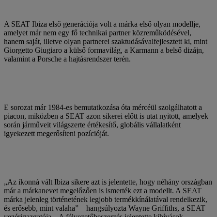
A SEAT Ibiza első generációja volt a márka első olyan modellje,
amelyet már nem egy fő technikai partner közreműködésével,
hanem saját, illetve olyan partnerei szaktudásávalfejlesztett ki, mint
Giorgetto Giugiaro a külső formavilág, a Karmann a belső dizájn,
valamint a Porsche a hajtásrendszer terén.
E sorozat már 1984-es bemutatkozása óta mércéül szolgálhatott a
piacon, miközben a SEAT azon sikerei előtt is utat nyitott, amelyek
során járműveit világszerte értékesítő, globális vállalatként
igyekezett megerősíteni pozícióját.
„Az ikonná vált Ibiza sikere azt is jelentette, hogy néhány országban
már a márkanevet megelőzően is ismerték ezt a modellt. A SEAT
márka jelenleg történetének legjobb termékkínálatával rendelkezik,
és erősebb, mint valaha” – hangsúlyozta Wayne Griffiths, a SEAT
vezérigazgatója. „A félvezetőbeszerzés jelentette kihívások