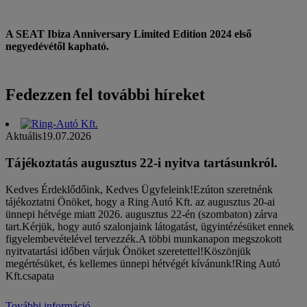
A SEAT Ibiza Anniversary Limited Edition 2024 első
negyedévétől kapható.
Fedezzen fel további híreket
Aktuális
19.07.2026
Tájékoztatás augusztus 22-i nyitva tartásunkról.
Kedves Érdeklődőink, Kedves Ügyfeleink!Ezúton szeretnénk
tájékoztatni Önöket, hogy a Ring Autó Kft. az augusztus 20-ai
ünnepi hétvége miatt 2026. augusztus 22-én (szombaton) zárva
tart.Kérjük, hogy autó szalonjaink látogatást, ügyintézésüket ennek
figyelembevételével tervezzék.A többi munkanapon megszokott
nyitvatartási időben várjuk Önöket szeretettel!Köszönjük
megértésüket, és kellemes ünnepi hétvégét kívánunk!Ring Autó
Kft.csapata
További információ