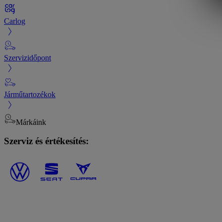
Carlog
Szervizidőpont
Járműtartozékok
Márkáink
Szerviz és értékesítés: