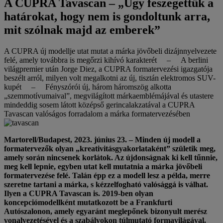
A CUPRA Tavascan – „Úgy feszegettük a
határokat, hogy nem is gondoltunk arra,
mit szólnak majd az emberek”
A CUPRA új modellje utat mutat a márka jövőbeli dizájnnyelvezete
felé, amely továbbra is megőrzi kihívó karakterét – A berlini
világpremier után Jorge Diez, a CUPRA formatervezési igazgatója
beszélt arról, milyen volt megalkotni az új, tisztán elektromos SUV-
kupét – Fényszórói új, három háromszög alkotta
„szemmotívumaival”, megvilágított márkaemblémájával és utastere
mindeddig sosem látott középső gerincalakzatával a CUPRA
Tavascan valóságos forradalom a márka formatervezésében
Martorell/Budapest, 2023. június 23. – Minden új modell a
formatervezők olyan „kreativitásgyakorlataként” születik meg,
amely során nincsenek korlátok. Az újdonságnak ki kell tűnnie,
meg kell lepnie, egyben utat kell mutatnia a márka jövőbeli
formatervezése felé. Talán épp ez a modell lesz a példa, merre
szeretne tartani a márka, s kézzelfogható valósággá is válhat.
Ilyen a CUPRA Tavascan is. 2019-ben olyan
koncepciómodellként mutatkozott be a Frankfurti
Autószalonon, amely egyaránt meglepőnek bizonyult merész
vonalvezetésével és a szabályokon túlmutató formavilágával.