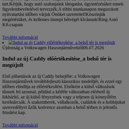
tart.Kérjük, hogy autó szalonjaink látogatást, ügyintézésüket ennek
figyelembevételével tervezzék.A többi munkanapon megszokott
nyitvatartási időben várjuk Önöket szeretettel!Köszönjük
megértésüket, és kellemes ünnepi hétvégét kívánunk!Ring Autó
Kft.csapata
További információ
Újdonság a Volkswagen Haszonjárművektől
06.07.2026
Indul az új Caddy előértékesítése_a belső tér is
megújult
Első pillantások az új Caddy belsejébe: a Volkswagen
Haszonjárművek továbbfejleszti klasszikus modelljét, és ezzel egy
időben elindítja az előértékesítést. Elsőként a külső változások
tűnnek fel azonnal, például a kétféle változatban elérhető új
lökhárító, az új külső fényezések vagy a teljesen új könnyűfém
keréktárcsák. A szakemberek, vállalkozók, családok és a hobbijukat
szenvedéllyel űzők kedvence azonban a belső térben is jelentős
frissítést kap.
További információ