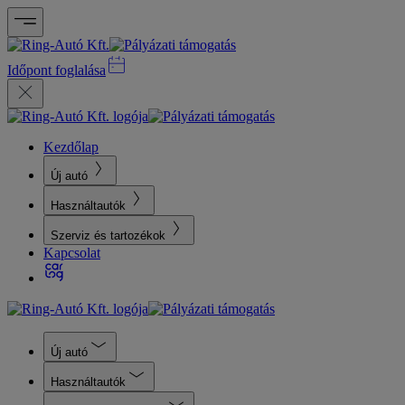
Időpont foglalása
Kezdőlap
Új autó
Használtautók
Szerviz és tartozékok
Kapcsolat
Új autó
Használtautók