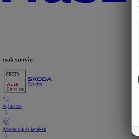
csak szerviz:
Ajánlatok
Abroncsok és kerekek