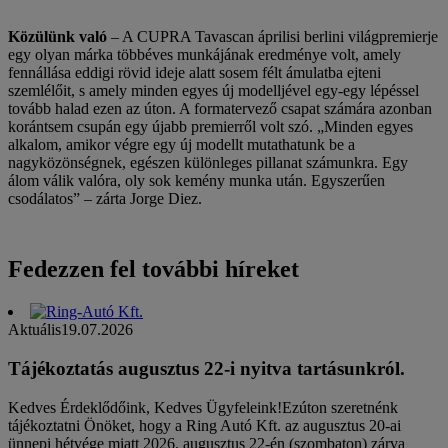
Közülünk való
– A CUPRA Tavascan áprilisi berlini világpremierje
egy olyan márka többéves munkájának eredménye volt, amely
fennállása eddigi rövid ideje alatt sosem félt ámulatba ejteni
szemlélőit, s amely minden egyes új modelljével egy-egy lépéssel
tovább halad ezen az úton. A formatervező csapat számára azonban
korántsem csupán egy újabb premierről volt szó. „Minden egyes
alkalom, amikor végre egy új modellt mutathatunk be a
nagyközönségnek, egészen különleges pillanat számunkra. Egy
álom válik valóra, oly sok kemény munka után. Egyszerűen
csodálatos” – zárta Jorge Diez.
Fedezzen fel további híreket
Aktuális
19.07.2026
Tájékoztatás augusztus 22-i nyitva tartásunkról.
Kedves Érdeklődőink, Kedves Ügyfeleink!Ezúton szeretnénk
tájékoztatni Önöket, hogy a Ring Autó Kft. az augusztus 20-ai
ünnepi hétvége miatt 2026. augusztus 22-én (szombaton) zárva