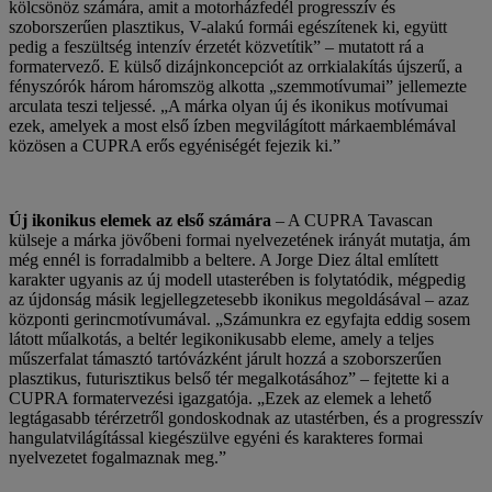
kölcsönöz számára, amit a motorházfedél progresszív és
szoborszerűen plasztikus, V-alakú formái egészítenek ki, együtt
pedig a feszültség intenzív érzetét közvetítik” – mutatott rá a
formatervező. E külső dizájnkoncepciót az orrkialakítás újszerű, a
fényszórók három háromszög alkotta „szemmotívumai” jellemezte
arculata teszi teljessé. „A márka olyan új és ikonikus motívumai
ezek, amelyek a most első ízben megvilágított márkaemblémával
közösen a CUPRA erős egyéniségét fejezik ki.”
Új ikonikus elemek az első számára
– A CUPRA Tavascan
külseje a márka jövőbeni formai nyelvezetének irányát mutatja, ám
még ennél is forradalmibb a beltere. A Jorge Diez által említett
karakter ugyanis az új modell utasterében is folytatódik, mégpedig
az újdonság másik legjellegzetesebb ikonikus megoldásával – azaz
központi gerincmotívumával. „Számunkra ez egyfajta eddig sosem
látott műalkotás, a beltér legikonikusabb eleme, amely a teljes
műszerfalat támasztó tartóvázként járult hozzá a szoborszerűen
plasztikus, futurisztikus belső tér megalkotásához” – fejtette ki a
CUPRA formatervezési igazgatója. „Ezek az elemek a lehető
legtágasabb térérzetről gondoskodnak az utastérben, és a progresszív
hangulatvilágítással kiegészülve egyéni és karakteres formai
nyelvezetet fogalmaznak meg.”