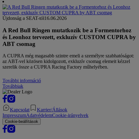
Újdonság a SEAT-tól
16.06.2026
A Red Bull Ringen mutatkozik be a Formentorhoz
és Leonhoz tervezett, exkluzív CUSTOM CUPRA by
ABT csomag
A CUPRA még magasabb szintre emeli a személyre szabhatóságot:
az ABT-vel közösen kidolgozott, exkluzív csomag elemeit kézzel
szerelik össze a CUPRA Racing Factory műhelyében.
További információ
Továbbiak
Kapcsolat
Karrier/Állások
Impresszum
Adatvédelem
Cookie-irányelvek
Cookie-beállítások