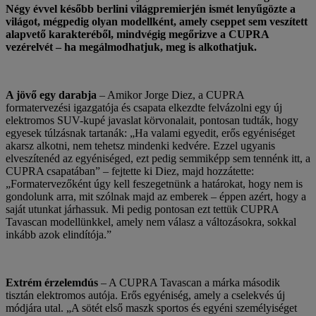
Négy évvel később berlini világpremierjén ismét lenyűgözte a
világot, mégpedig olyan modellként, amely cseppet sem veszített
alapvető karakteréből, mindvégig megőrizve a CUPRA
vezérelvét – ha megálmodhatjuk, meg is alkothatjuk.
A jövő egy darabja
– Amikor Jorge Diez, a CUPRA
formatervezési igazgatója és csapata elkezdte felvázolni egy új
elektromos SUV-kupé javaslat körvonalait, pontosan tudták, hogy
egyesek túlzásnak tartanák: „Ha valami egyedit, erős egyéniséget
akarsz alkotni, nem tehetsz mindenki kedvére. Ezzel ugyanis
elveszítenéd az egyéniséged, ezt pedig semmiképp sem tennénk itt, a
CUPRA csapatában” – fejtette ki Diez, majd hozzátette:
„Formatervezőként úgy kell feszegetnünk a határokat, hogy nem is
gondolunk arra, mit szólnak majd az emberek – éppen azért, hogy a
saját utunkat járhassuk. Mi pedig pontosan ezt tettük CUPRA
Tavascan modellünkkel, amely nem válasz a változásokra, sokkal
inkább azok elindítója.”
Extrém érzelemdús
– A CUPRA Tavascan a márka második
tisztán elektromos autója. Erős egyéniség, amely a cselekvés új
módjára utal. „A sötét első maszk sportos és egyéni személyiséget