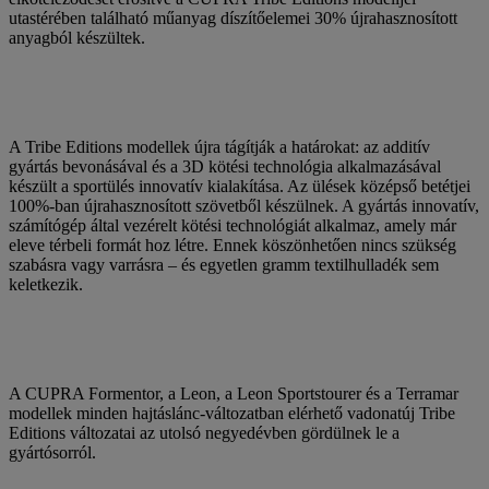
utastérében található műanyag díszítőelemei 30% újrahasznosított
anyagból készültek.
A Tribe Editions modellek újra tágítják a határokat: az additív
gyártás bevonásával és a 3D kötési technológia alkalmazásával
készült a sportülés innovatív kialakítása. Az ülések középső betétjei
100%-ban újrahasznosított szövetből készülnek. A gyártás innovatív,
számítógép által vezérelt kötési technológiát alkalmaz, amely már
eleve térbeli formát hoz létre. Ennek köszönhetően nincs szükség
szabásra vagy varrásra – és egyetlen gramm textilhulladék sem
keletkezik.
A CUPRA Formentor, a Leon, a Leon Sportstourer és a Terramar
modellek minden hajtáslánc-változatban elérhető vadonatúj Tribe
Editions változatai az utolsó negyedévben gördülnek le a
gyártósorról.