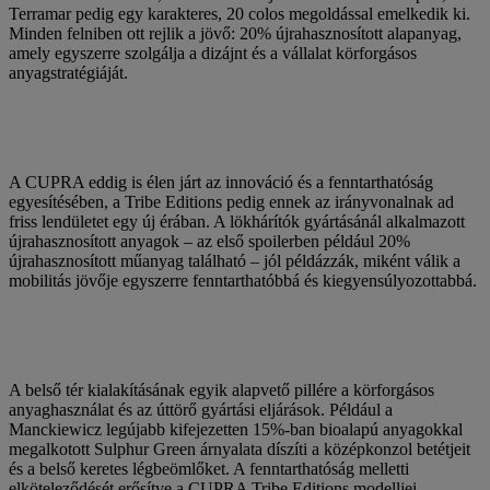
Terramar pedig egy karakteres, 20 colos megoldással emelkedik ki.
Minden felniben ott rejlik a jövő: 20% újrahasznosított alapanyag,
amely egyszerre szolgálja a dizájnt és a vállalat körforgásos
anyagstratégiáját.
A CUPRA eddig is élen járt az innováció és a fenntarthatóság
egyesítésében, a Tribe Editions pedig ennek az irányvonalnak ad
friss lendületet egy új érában. A lökhárítók gyártásánál alkalmazott
újrahasznosított anyagok – az első spoilerben például 20%
újrahasznosított műanyag található – jól példázzák, miként válik a
mobilitás jövője egyszerre fenntarthatóbbá és kiegyensúlyozottabbá.
A belső tér kialakításának egyik alapvető pillére a körforgásos
anyaghasználat és az úttörő gyártási eljárások. Például a
Manckiewicz legújabb kifejezetten 15%-ban bioalapú anyagokkal
megalkotott Sulphur Green árnyalata díszíti a középkonzol betétjeit
és a belső keretes légbeömlőket. A fenntarthatóság melletti
elköteleződését erősítve a CUPRA Tribe Editions modelljei