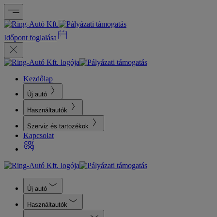
Időpont foglalása
Kezdőlap
Új autó
Használtautók
Szerviz és tartozékok
Kapcsolat
Új autó
Használtautók