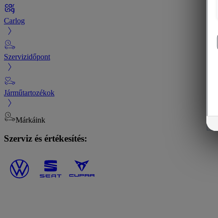
Carlog
Szervizidőpont
Járműtartozékok
Márkáink
Szerviz és értékesítés: