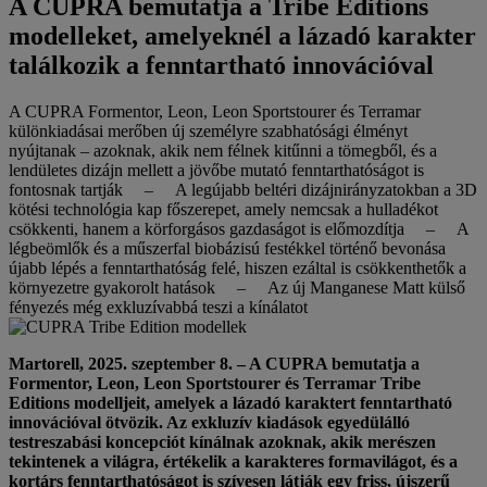
A CUPRA bemutatja a Tribe Editions
modelleket, amelyeknél a lázadó karakter
találkozik a fenntartható innovációval
A CUPRA Formentor, Leon, Leon Sportstourer és Terramar
különkiadásai merőben új személyre szabhatósági élményt
nyújtanak – azoknak, akik nem félnek kitűnni a tömegből, és a
lendületes dizájn mellett a jövőbe mutató fenntarthatóságot is
fontosnak tartják – A legújabb beltéri dizájnirányzatokban a 3D
kötési technológia kap főszerepet, amely nemcsak a hulladékot
csökkenti, hanem a körforgásos gazdaságot is előmozdítja – A
légbeömlők és a műszerfal biobázisú festékkel történő bevonása
újabb lépés a fenntarthatóság felé, hiszen ezáltal is csökkenthetők a
környezetre gyakorolt hatások – Az új Manganese Matt külső
fényezés még exkluzívabbá teszi a kínálatot
Martorell, 2025. szeptember 8. – A CUPRA bemutatja a
Formentor, Leon, Leon Sportstourer és Terramar Tribe
Editions modelljeit, amelyek a lázadó karaktert fenntartható
innovációval ötvözik. Az exkluzív kiadások egyedülálló
testreszabási koncepciót kínálnak azoknak, akik merészen
tekintenek a világra, értékelik a karakteres formavilágot, és a
kortárs fenntarthatóságot is szívesen látják egy friss, újszerű