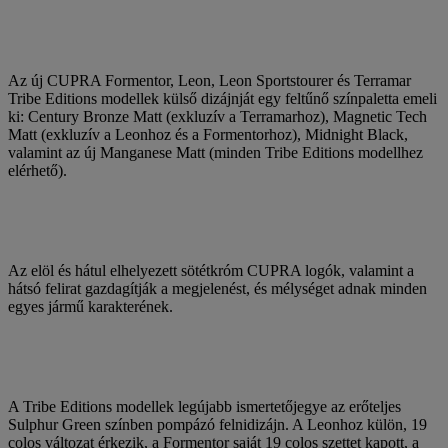
Az új CUPRA Formentor, Leon, Leon Sportstourer és Terramar
Tribe Editions modellek külső dizájnját egy feltűnő színpaletta emeli
ki: Century Bronze Matt (exkluzív a Terramarhoz), Magnetic Tech
Matt (exkluzív a Leonhoz és a Formentorhoz), Midnight Black,
valamint az új Manganese Matt (minden Tribe Editions modellhez
elérhető).
Az elöl és hátul elhelyezett sötétkróm CUPRA logók, valamint a
hátsó felirat gazdagítják a megjelenést, és mélységet adnak minden
egyes jármű karakterének.
A Tribe Editions modellek legújabb ismertetőjegye az erőteljes
Sulphur Green színben pompázó felnidizájn. A Leonhoz külön, 19
colos változat érkezik, a Formentor saját 19 colos szettet kapott, a