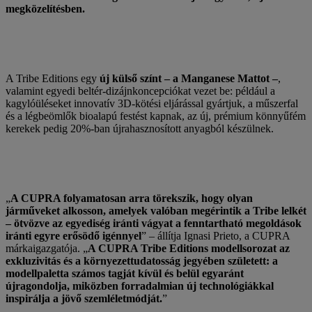
megközelítésben.
A Tribe Editions egy
új külső színt – a Manganese Mattot –
,
valamint egyedi beltér-dizájnkoncepciókat vezet be: például a
kagylóüléseket innovatív 3D-kötési eljárással gyártjuk, a műszerfal
és a légbeömlők bioalapú festést kapnak, az új, prémium könnyűfém
kerekek pedig 20%-ban újrahasznosított anyagból készülnek.
„
A CUPRA folyamatosan arra törekszik, hogy olyan
járműveket alkosson, amelyek valóban megérintik a Tribe lelkét
– ötvözve az egyediség iránti vágyat a fenntartható megoldások
iránti egyre erősödő igénnyel
” – állítja Ignasi Prieto, a CUPRA
márkaigazgatója. „
A CUPRA Tribe Editions modellsorozat az
exkluzivitás és a környezettudatosság jegyében született: a
modellpaletta számos tagját kívül és belül egyaránt
újragondolja, miközben forradalmian új technológiákkal
inspirálja a jövő szemléletmódját.
”