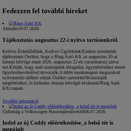
Fedezzen fel további híreket
Aktuális
19.07.2026
Tájékoztatás augusztus 22-i nyitva tartásunkról.
Kedves Érdeklődőink, Kedves Ügyfeleink!Ezúton szeretnénk
tájékoztatni Önöket, hogy a Ring Autó Kft. az augusztus 20-ai
ünnepi hétvége miatt 2026. augusztus 22-én (szombaton) zárva
tart.Kérjük, hogy autó szalonjaink látogatást, ügyintézésüket ennek
figyelembevételével tervezzék.A többi munkanapon megszokott
nyitvatartási időben várjuk Önöket szeretettel!Köszönjük
megértésüket, és kellemes ünnepi hétvégét kívánunk!Ring Autó
Kft.csapata
További információ
Újdonság a Volkswagen Haszonjárművektől
06.07.2026
Indul az új Caddy előértékesítése_a belső tér is
megújult