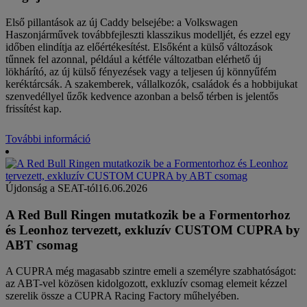
Első pillantások az új Caddy belsejébe: a Volkswagen
Haszonjárművek továbbfejleszti klasszikus modelljét, és ezzel egy
időben elindítja az előértékesítést. Elsőként a külső változások
tűnnek fel azonnal, például a kétféle változatban elérhető új
lökhárító, az új külső fényezések vagy a teljesen új könnyűfém
keréktárcsák. A szakemberek, vállalkozók, családok és a hobbijukat
szenvedéllyel űzők kedvence azonban a belső térben is jelentős
frissítést kap.
További információ
Újdonság a SEAT-tól
16.06.2026
A Red Bull Ringen mutatkozik be a Formentorhoz
és Leonhoz tervezett, exkluzív CUSTOM CUPRA by
ABT csomag
A CUPRA még magasabb szintre emeli a személyre szabhatóságot:
az ABT-vel közösen kidolgozott, exkluzív csomag elemeit kézzel
szerelik össze a CUPRA Racing Factory műhelyében.