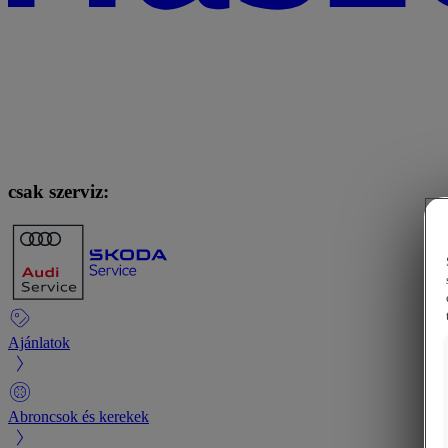
csak szerviz:
Ajánlatok
Abroncsok és kerekek