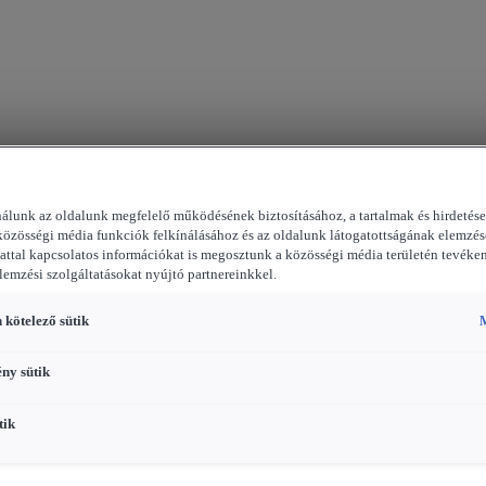
nálunk az oldalunk megfelelő működésének biztosításához, a tartalmak és hirdetés
közösségi média funkciók felkínálásához és az oldalunk látogatottságának elemzés
attal kapcsolatos információkat is megosztunk a közösségi média területén tevéke
elemzési szolgáltatásokat nyújtó partnereinkkel.
 kötelező sütik
M
ény sütik
tik