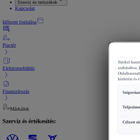
Szerviz és tartozékok
Kapcsolat
Időpont foglalása
Piactér
Sütiket hasz
Elektromobilitás
szabásához, 
Oldalhasznál
hirdetési és 
Finanszírozás
Szigorúan
Teljesítm
Márkáink
Szerviz és értékesítés:
Célzott sü