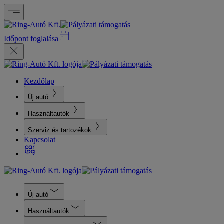
Időpont foglalása
Kezdőlap
Új autó
Használtautók
Szerviz és tartozékok
Kapcsolat
Új autó
Használtautók