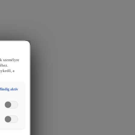
ek személyre
éhez.
nykedő, a
indig aktív